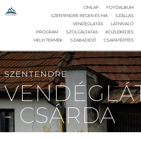
CÍMLAP
FOTÓALBUM
SZENTENDRE RÉGEN ÉS MA
SZÁLLÁS
VENDÉGLÁTÁS
LÁTNIVALÓ
PROGRAM
SZOLGÁLTATÁS
KÖZLEKEDÉS
HELYI TERMÉK
SZABADIDŐ
CSAPATÉPÍTÉS
SZENTENDRE
VENDÉGLÁ
- CSÁRDA