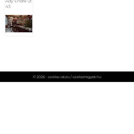
Ady Endre út
43.
© 2026 - szallas-ok.eu /
szallashegyek.hu