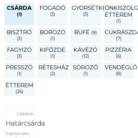
CSÁRDA
FOGADÓ
GYORSÉTKEZDE
ÖNKISZOL
(1)
(3)
(3)
ÉTTEREM
(1)
BISZTRÓ
BOROZÓ
BÜFÉ
CUKRÁSZD
(9)
(3)
(1)
(7)
FAGYIZÓ
KIFŐZDE
KÁVÉZÓ
PIZZÉRIA
(3)
(1)
(12)
(6)
PRESSZÓ
RÉTESHÁZ
SÖRÖZŐ
VENDÉGLŐ
(1)
(2)
(1)
(8)
ÉTTEREM
(26)
CSÁRDA
Határcsárda
Szentendre,