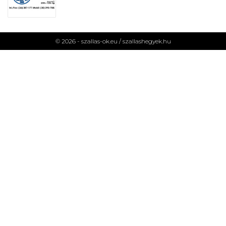
© 2026 - szallas-ok.eu /
szallashegyek.hu