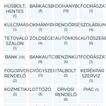
HÚSBOLT,
BARKÁCSBOLT
DOHÁNYBOLT
FODRÁSZA
HENTES
(3)
(19)
(1)
(1)
KULCSMÁSOLÁS
OKMÁNYIRODA
RENDŐRSÉG
SZOLÁRIU
(1)
(1)
(1)
(4)
TETOVÁLÓ
ZÖLDSÉGES
AUTÓMOSÓ
AUTÓSZER
SZALON
(4)
(1)
(6)
(1)
BANK
BANKAUTOMATA
BENZINKÚT
FODRÁSZA
(10)
(9)
(4)
(1)
FOGORVOSI
GYÓGYSZERTÁR
ITALBOLT
KERÉKPÁR
RENDELŐ
(11)
(3)
SZERVIZ
(2)
(1)
KOZMETIKA
LOTTÓZÓ
ORVOSI
PIAC
(1)
(2)
(3)
RENDELŐ
(6)