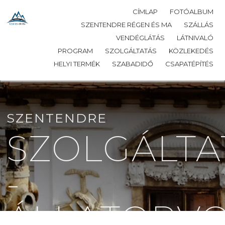
CÍMLAP
FOTÓALBUM
SZENTENDRE RÉGEN ÉS MA
SZÁLLÁS
VENDÉGLÁTÁS
LÁTNIVALÓ
PROGRAM
SZOLGÁLTATÁS
KÖZLEKEDÉS
HELYI TERMÉK
SZABADIDŐ
CSAPATÉPÍTÉS
SZENTENDRE
SZOLGÁLTA
-
ÁLLATORV