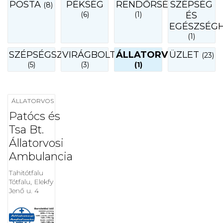
POSTA
PÉKSÉG
RENDŐRSÉG
SZÉPSÉG
(8)
(6)
(1)
ÉS
EGÉSZSÉG
(1)
SZÉPSÉGSZALON
VIRÁGBOLT
ÁLLATORVOS
ÜZLET
(23)
(5)
(3)
(1)
ÁLLATORVOS
Patócs és
Tsa Bt.
Állatorvosi
Ambulancia
Tahitótfalu
Tótfalu, Elekfy
Jenő u. 4