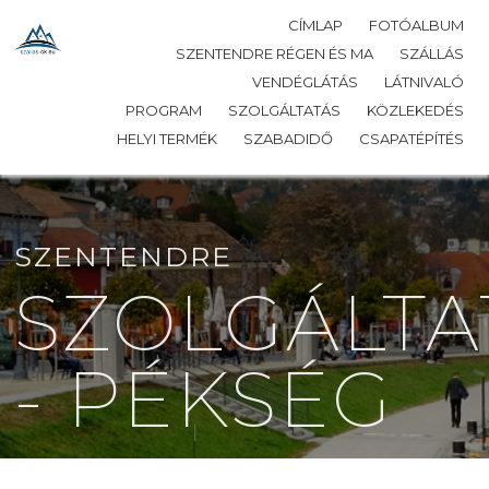
CÍMLAP
FOTÓALBUM
SZENTENDRE RÉGEN ÉS MA
SZÁLLÁS
VENDÉGLÁTÁS
LÁTNIVALÓ
PROGRAM
SZOLGÁLTATÁS
KÖZLEKEDÉS
HELYI TERMÉK
SZABADIDŐ
CSAPATÉPÍTÉS
SZENTENDRE
SZOLGÁLTA
- PÉKSÉG