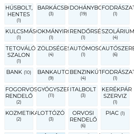
HÚSBOLT,
BARKÁCSBOLT
DOHÁNYBOLT
FODRÁSZA
HENTES
(3)
(19)
(1)
(1)
KULCSMÁSOLÁS
OKMÁNYIRODA
RENDŐRSÉG
SZOLÁRIU
(1)
(1)
(1)
(4)
TETOVÁLÓ
ZÖLDSÉGES
AUTÓMOSÓ
AUTÓSZER
SZALON
(4)
(1)
(6)
(1)
BANK
BANKAUTOMATA
BENZINKÚT
FODRÁSZA
(10)
(9)
(4)
(1)
FOGORVOSI
GYÓGYSZERTÁR
ITALBOLT
KERÉKPÁR
RENDELŐ
(11)
(3)
SZERVIZ
(2)
(1)
KOZMETIKA
LOTTÓZÓ
ORVOSI
PIAC
(1)
(2)
(3)
RENDELŐ
(6)