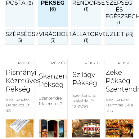
POSTA
PÉKSÉG
RENDŐRSÉG
SZÉPSÉG
(8)
(6)
(1)
ÉS
EGÉSZSÉG
(1)
SZÉPSÉGSZALON
VIRÁGBOLT
ÁLLATORVOS
ÜZLET
(23)
(5)
(3)
(1)
PÉKSÉG
PÉKSÉG
PÉKSÉG
PÉKSÉG
Pismányi
Zeke
Szilágyi
Skanzen
Kézműves
Pékség
Pékség
Pékség
Pékség
Szentend
Szentendre,
Szentendre,
Szentendre,
Szentendre,
Kálvária út
Malom u. 2.
Barackos út
Hamvas Béla
1245/30
43.
utca