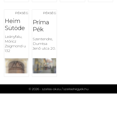
PÉKSÉG
PÉKSÉG
Heim
Príma
Sütöde
Pék
Leányfalu,
Szentendre,
Móricz
Dumtsa
Zsigmond u
Jenő utca 20.
132
© 2026 - szallas-ok.eu /
szallashegyek.hu