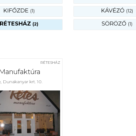
KIFŐZDE
KÁVÉZÓ
(1)
(12)
RÉTESHÁZ
SÖRÖZŐ
(2)
(1)
RÉTESHÁZ
Manufaktúra
, Dunakanyar krt. 10.