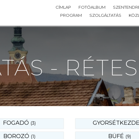
CÍMLAP
FOTÓALBUM
SZENTENDRE
PROGRAM
SZOLGÁLTATÁS
KÖZ
TÁS - RÉTE
FOGADÓ
GYORSÉTKEZD
(3)
BOROZÓ
BÜFÉ
(1)
(9)