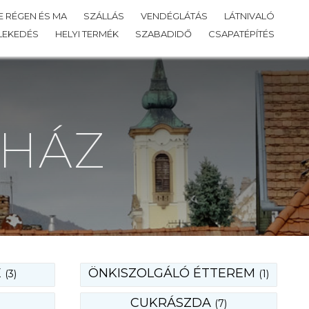
 RÉGEN ÉS MA
SZÁLLÁS
VENDÉGLÁTÁS
LÁTNIVALÓ
LEKEDÉS
HELYI TERMÉK
SZABADIDŐ
CSAPATÉPÍTÉS
SHÁZ
E
ÖNKISZOLGÁLÓ ÉTTEREM
(3)
(1)
CUKRÁSZDA
(7)