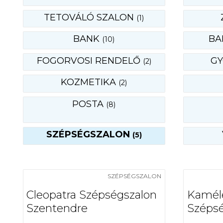
TETOVÁLÓ SZALON
(1)
BANK
BA
(10)
FOGORVOSI RENDELŐ
G
(2)
KOZMETIKA
(2)
POSTA
(8)
SZÉPSÉGSZALON
(5)
SZÉPSÉGSZALON
Cleopatra Szépségszalon
Kamél
Szentendre
Szépsé