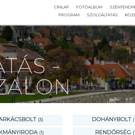
CÍMLAP
FOTÓALBUM
SZENTENDRE
PROGRAM
SZOLGÁLTATÁS
KÖZ
TÁS -
ZALON
ARKÁCSBOLT
DOHÁNYBOLT
(3)
(
KMÁNYIRODA
RENDŐRSÉG
(1)
(