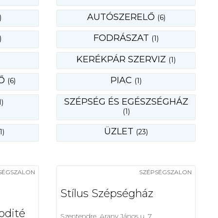
AUTÓSZERELŐ
)
(6)
FODRÁSZAT
)
(1)
KERÉKPÁR SZERVIZ
(1)
LŐ
PIAC
(6)
(1)
SZÉPSÉG ÉS EGÉSZSÉGHÁZ
1)
(1)
ÜZLET
1)
(23)
SÉGSZALON
SZÉPSÉGSZALON
Stílus Szépségház
odité
Szentendre, Arany János u. 7.