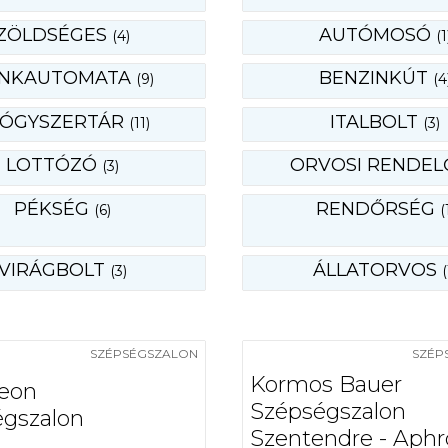
ZÖLDSÉGES
AUTÓMOSÓ
(4)
(1
NKAUTOMATA
BENZINKÚT
(9)
(4
YÓGYSZERTÁR
ITALBOLT
(11)
(3)
LOTTÓZÓ
ORVOSI RENDE
(3)
PÉKSÉG
RENDŐRSÉG
(6)
(
VIRÁGBOLT
ÁLLATORVOS
(3)
(
SZÉPSÉGSZALON
SZÉP
Kormos Bauer
eon
Szépségszalon
gszalon
Szentendre - Aphr