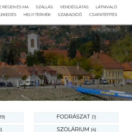
 RÉGEN ÉS MA
SZÁLLÁS
VENDÉGLÁTÁS
LÁTNIVALÓ
LEKEDÉS
HELYI TERMÉK
SZABADIDŐ
CSAPATÉPÍTÉS
FODRÁSZAT
19)
(1)
SZOLÁRIUM
1)
(4)