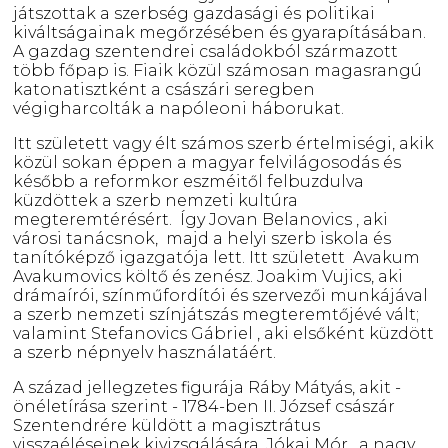
játszottak a szerbség gazdasági és politikai
kiváltságainak megőrzésében és gyarapításában.
A gazdag szentendrei családokból származott
több főpap is. Fiaik közül számosan magasrangú
katonatisztként a császári seregben
végigharcolták a napóleoni háborukat.
Itt született vagy élt számos szerb értelmiségi, akik
közül sokan éppen a magyar felvilágosodás és
később a reformkor eszméitől felbuzdulva
küzdöttek a szerb nemzeti kultúra
megteremtérésért. Így Jovan Belanovics , aki
városi tanácsnok, majd a helyi szerb iskola és
tanítóképző igazgatója lett. Itt született Avakum
Avakumovics költő és zenész. Joakim Vujics, aki
drámaírói, színműfordítói és szervezői munkájával
a szerb nemzeti színjátszás megteremtőjévé vált;
valamint Stefanovics Gábriel , aki elsőként küzdött
a szerb népnyelv használatáért.
A század jellegzetes figurája Ráby Mátyás, akit -
önéletírása szerint - 1784-ben II. József császár
Szentendrére küldött a magisztrátus
visszaéléseinek kivizsgálására. Jókai Mór , a nagy