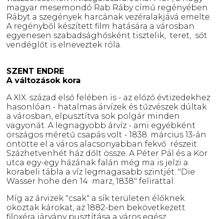
magyar mesemondó Rab Ráby című regényében
Rábyt a szegények harcának vezéralakjává emelte.
A regényből készített film hatására a városban
egyenesen szabadsághősként tisztelik, teret, sőt
vendéglőt is elneveztek róla.
SZENT ENDRE
A változások kora
A XIX. század első felében is - az előző évtizedekhez
hasonlóan - hatalmas árvízek és tűzvészek dúltak
a városban, elpusztítva sok polgár minden
vagyonát. A legnagyobb árvíz - ami egyébként
országos méretű csapás volt - 1838. március 13-án
öntötte el a város alacsonyabban fekvő részeit.
Százhetvenhét ház dőlt össze. A Péter Pál és a Kör
utca egy-egy házának falán még ma is jelzi a
korabeli tábla a víz legmagasabb szintjét. "Die
Wasser hohe den 14 marz, 1838" felirattal.
Míg az árvizek "csak" a sík területen élőknek
okoztak károkat, az 1882-ben bekövetkezett
filoxéra járvány pusztítása a város egész