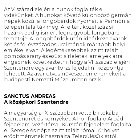
Az V. század elején a hunok foglalták el
vidékünket. A hunokat követő különböző germán
népek közül a longobárdok nyomait a Pannónia
telepen találták meg. A feltárt közel száz sír
hazánk eddig ismert legnagyobb longobárd
temetője. A longobárdok után ideérkező avarok
két és fél évszázados uralmának már több helyi
emléke is van. A legértékesebbek az itt talált
pompás arany és ezüst sírleletek, amelyek arra
engednek következtetni, hogy a VII.század elején
Szentendre egy avar törzs fejedelmi központja
lehetett. Az avar ötvösművészet eme remekeit a
budapesti Nemzeti Múzeumban őrzik.
SANCTUS ANDREAS
A középkori Szentendre
A magyarság a IX. században vette birtokába
Szentendrét és környékét. A honfoglaló Árpád
fejedelem vezértársa, Kurszán fejedelem foglalta
el. Serege és népe az itt talált római őrhelyet
erődítménynek használta. Településük ettől