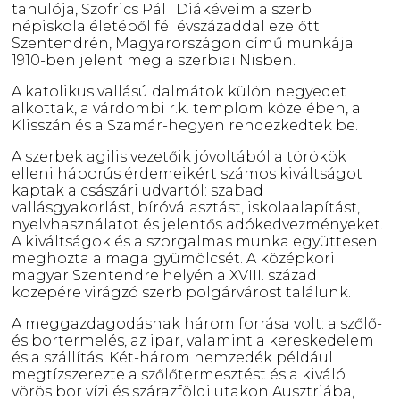
tanulója, Szofrics Pál . Diákéveim a szerb
népiskola életéből fél évszázaddal ezelőtt
Szentendrén, Magyarországon című munkája
1910-ben jelent meg a szerbiai Nisben.
A katolikus vallású dalmátok külön negyedet
alkottak, a várdombi r.k. templom közelében, a
Klisszán és a Szamár-hegyen rendezkedtek be.
A szerbek agilis vezetőik jóvoltából a törökök
elleni háborús érdemeikért számos kiváltságot
kaptak a császári udvartól: szabad
vallásgyakorlást, bíróválasztást, iskolaalapítást,
nyelvhasználatot és jelentős adókedvezményeket.
A kiváltságok és a szorgalmas munka együttesen
meghozta a maga gyümölcsét. A középkori
magyar Szentendre helyén a XVIII. század
közepére virágzó szerb polgárvárost találunk.
A meggazdagodásnak három forrása volt: a szőlő-
és bortermelés, az ipar, valamint a kereskedelem
és a szállítás. Két-három nemzedék például
megtízszerezte a szőlőtermesztést és a kiváló
vörös bor vízi és szárazföldi utakon Ausztriába,