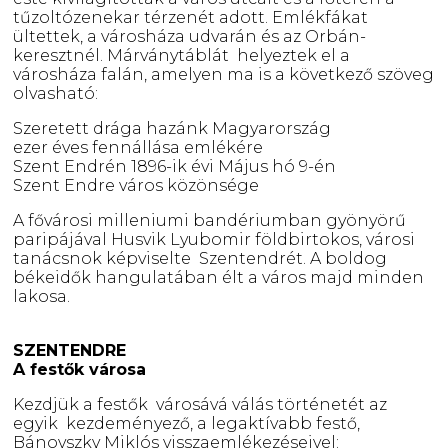
tűzoltózenekar térzenét adott. Emlékfákat
ültettek, a városháza udvarán és az Orbán-
keresztnél. Márványtáblát helyeztek el a
városháza falán, amelyen ma is a következő szöveg
olvasható:
Szeretett drága hazánk Magyarország
ezer éves fennállása emlékére
Szent Endrén 1896-ik évi Május hó 9-én
Szent Endre város közönsége
A fővárosi milleniumi bandériumban gyönyörű
paripájával Husvik Lyubomir földbirtokos, városi
tanácsnok képviselte Szentendrét. A boldog
békeidők hangulatában élt a város majd minden
lakosa.
SZENTENDRE
A festők városa
Kezdjük a festők városává válás történetét az
egyik kezdeményező, a legaktívabb festő,
Bánovszky Miklós visszaemlékezéseivel: