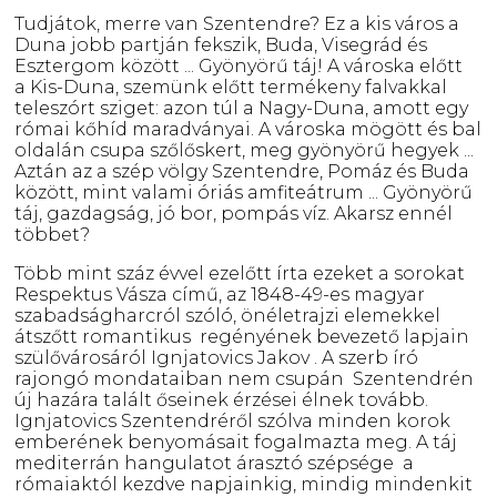
Tudjátok, merre van Szentendre? Ez a kis város a
Duna jobb partján fekszik, Buda, Visegrád és
Esztergom között ... Gyönyörű táj! A városka előtt
a Kis-Duna, szemünk előtt termékeny falvakkal
teleszórt sziget: azon túl a Nagy-Duna, amott egy
római kőhíd maradványai. A városka mögött és bal
oldalán csupa szőlőskert, meg gyönyörű hegyek ...
Aztán az a szép völgy Szentendre, Pomáz és Buda
között, mint valami óriás amfiteátrum ... Gyönyörű
táj, gazdagság, jó bor, pompás víz. Akarsz ennél
többet?
Több mint száz évvel ezelőtt írta ezeket a sorokat
Respektus Vásza című, az 1848-49-es magyar
szabadságharcról szóló, önéletrajzi elemekkel
átszőtt romantikus regényének bevezető lapjain
szülővárosáról Ignjatovics Jakov . A szerb író
rajongó mondataiban nem csupán Szentendrén
új hazára talált őseinek érzései élnek tovább.
Ignjatovics Szentendréről szólva minden korok
emberének benyomásait fogalmazta meg. A táj
mediterrán hangulatot árasztó szépsége a
rómaiaktól kezdve napjainkig, mindig mindenkit