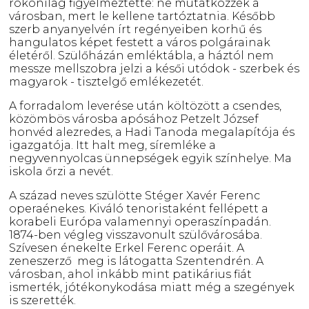
rokonilag figyelmeztette: ne mutatkozzék a
városban, mert le kellene tartóztatnia. Később
szerb anyanyelvén írt regényeiben korhű és
hangulatos képet festett a város polgárainak
életéről. Szülőházán emléktábla, a háztól nem
messze mellszobra jelzi a késői utódok - szerbek és
magyarok - tisztelgő emlékezetét.
A forradalom leverése után költözött a csendes,
közömbös városba apósához Petzelt József
honvéd alezredes, a Hadi Tanoda megalapítója és
igazgatója. Itt halt meg, síremléke a
negyvennyolcas ünnepségek egyik színhelye. Ma
iskola őrzi a nevét.
A század neves szülötte Stéger Xavér Ferenc
operaénekes. Kiváló tenoristaként fellépett a
korabeli Európa valamennyi operaszínpadán.
1874-ben végleg visszavonult szülővárosába.
Szívesen énekelte Erkel Ferenc operáit. A
zeneszerző meg is látogatta Szentendrén. A
városban, ahol inkább mint patikárius fiát
ismerték, jótékonykodása miatt még a szegények
is szerették.