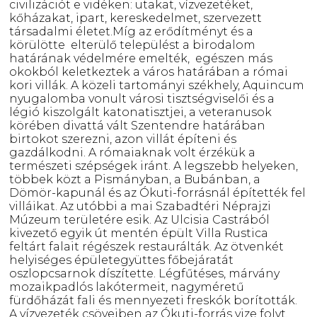
civilizációt e vidéken: utakat, vízvezetéket,
kőházakat, ipart, kereskedelmet, szervezett
társadalmi életet.Míg az erődítményt és a
körülötte elterülő települést a birodalom
határának védelmére emelték, egészen más
okokból keletkeztek a város határában a római
kori villák. A közeli tartományi székhely, Aquincum
nyugalomba vonult városi tisztségviselői és a
légió kiszolgált katonatisztjei, a veteranusok
körében divattá vált Szentendre határában
birtokot szerezni, azon villát építeni és
gazdálkodni. A rómaiaknak volt érzékük a
természeti szépségek iránt. A legszebb helyeken,
többek közt a Pismányban, a Bubánban, a
Dömör-kapunál és az Ókuti-forrásnál építették fel
villáikat. Az utóbbi a mai Szabadtéri Néprajzi
Múzeum területére esik. Az Ulcisia Castrából
kivezető egyik út mentén épült Villa Rustica
feltárt falait régészek restaurálták. Az ötvenkét
helyiséges épületegyüttes főbejáratát
oszlopcsarnok díszítette. Légfűtéses, márvány
mozaikpadlós lakótermeit, nagyméretű
fürdőházát fali és mennyezeti freskók borították.
A vízvezeték csöveiben az Ókuti-forrás vize folyt.