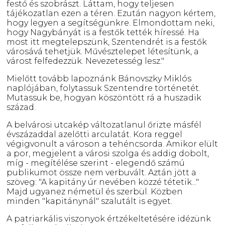
festő és szobrászt. Láttam, hogy teljesen
tájékozatlan ezen a téren. Ezután nagyon kértem,
hogy legyen a segítségünkre. Elmondottam neki,
hogy Nagybányát is a festők tették híressé. Ha
most itt megtelepszünk, Szentendrét is a festők
városává tehetjük. Művésztelepet létesítünk, a
várost felfedezzük. Nevezetesség lesz."
Mielőtt tovább lapoznánk Bánovszky Miklós
naplójában, folytassuk Szentendre történetét.
Mutassuk be, hogyan köszöntött rá a huszadik
század.
A belvárosi utcakép változatlanul őrizte másfél
évszázaddal azelőtti arculatát. Kora reggel
végigvonult a városon a tehéncsorda. Amikor elült
a por, megjelent a városi szolga és addig dobolt,
míg - megítélése szerint - elegendő számú
publikumot össze nem verbuvált. Aztán jött a
szöveg: "A kapitány úr nevében közzé tétetik..."
Majd ugyanez németül és szerbül. Közben
minden "kapitánynál" szalutált is egyet.
A patriarkális viszonyok értzékeltetésére idézünk