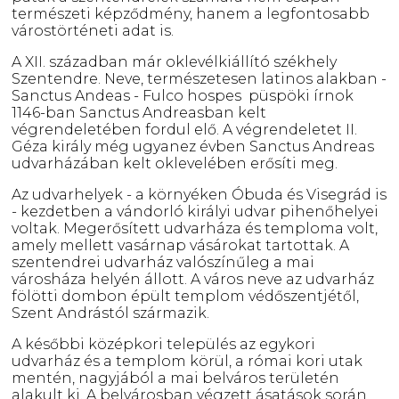
természeti képződmény, hanem a legfontosabb
várostörténeti adat is.
A XII. században már oklevélkiállító székhely
Szentendre. Neve, természetesen latinos alakban -
Sanctus Andeas - Fulco hospes püspöki írnok
1146-ban Sanctus Andreasban kelt
végrendeletében fordul elő. A végrendeletet II.
Géza király még ugyanez évben Sanctus Andreas
udvarházában kelt oklevelében erősíti meg.
Az udvarhelyek - a környéken Óbuda és Visegrád is
- kezdetben a vándorló királyi udvar pihenőhelyei
voltak. Megerősített udvarháza és temploma volt,
amely mellett vasárnap vásárokat tartottak. A
szentendrei udvarház valószínűleg a mai
városháza helyén állott. A város neve az udvarház
fölötti dombon épült templom védőszentjétől,
Szent Andrástól származik.
A későbbi középkori település az egykori
udvarház és a templom körül, a római kori utak
mentén, nagyjából a mai belváros területén
alakult ki. A belvárosban végzett ásatások során