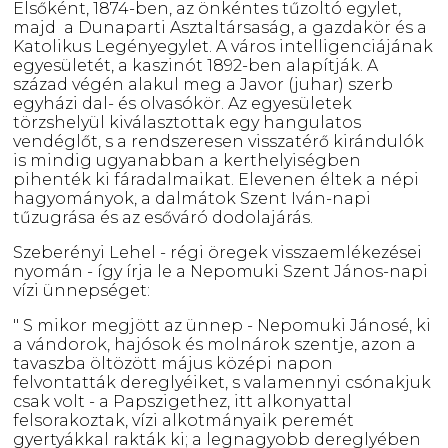
Elsőként, 1874-ben, az önkéntes tűzoltó egylet,
majd a Dunaparti Asztaltársaság, a gazdakör és a
Katolikus Legényegylet. A város intelligenciájának
egyesületét, a kaszinót 1892-ben alapítják. A
század végén alakul meg a Javor (juhar) szerb
egyházi dal- és olvasókör. Az egyesületek
törzshelyül kiválasztottak egy hangulatos
vendéglőt, s a rendszeresen visszatérő kirándulók
is mindig ugyanabban a kerthelyiségben
pihenték ki fáradalmaikat. Elevenen éltek a népi
hagyományok, a dalmátok Szent Iván-napi
tűzugrása és az esőváró dodolajárás.
Szeberényi Lehel - régi öregek visszaemlékezései
nyomán - így írja le a Nepomuki Szent János-napi
vízi ünnepséget:
" S mikor megjött az ünnep - Nepomuki Jánosé, ki
a vándorok, hajósok és molnárok szentje, azon a
tavaszba öltözött május középi napon
felvontatták dereglyéiket, s valamennyi csónakjuk
csak volt - a Papszigethez, itt alkonyattal
felsorakoztak, vízi alkotmányaik peremét
gyertyákkal rakták ki; a legnagyobb dereglyében