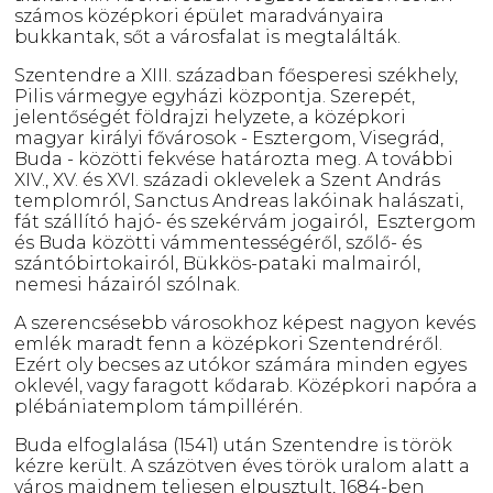
számos középkori épület maradványaira
bukkantak, sőt a városfalat is megtalálták.
Szentendre a XIII. században főesperesi székhely,
Pilis vármegye egyházi központja. Szerepét,
jelentőségét földrajzi helyzete, a középkori
magyar királyi fővárosok - Esztergom, Visegrád,
Buda - közötti fekvése határozta meg. A további
XIV., XV. és XVI. századi oklevelek a Szent András
templomról, Sanctus Andreas lakóinak halászati,
fát szállító hajó- és szekérvám jogairól, Esztergom
és Buda közötti vámmentességéről, szőlő- és
szántóbirtokairól, Bükkös-pataki malmairól,
nemesi házairól szólnak.
A szerencsésebb városokhoz képest nagyon kevés
emlék maradt fenn a középkori Szentendréről.
Ezért oly becses az utókor számára minden egyes
oklevél, vagy faragott kődarab. Középkori napóra a
plébániatemplom támpillérén.
Buda elfoglalása (1541) után Szentendre is török
kézre került. A százötven éves török uralom alatt a
város majdnem teljesen elpusztult, 1684-ben