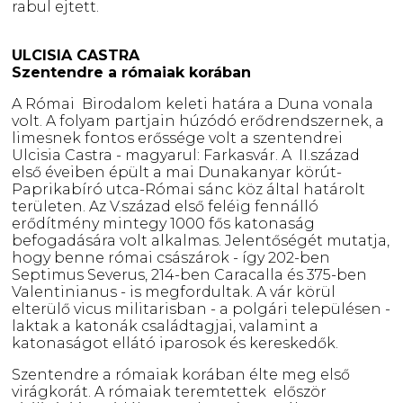
rabul ejtett.
ULCISIA CASTRA
Szentendre a rómaiak korában
A Római Birodalom keleti határa a Duna vonala
volt. A folyam partjain húzódó erődrendszernek, a
limesnek fontos erőssége volt a szentendrei
Ulcisia Castra - magyarul: Farkasvár. A II.század
első éveiben épült a mai Dunakanyar körút-
Paprikabíró utca-Római sánc köz által határolt
területen. Az V.század első feléig fennálló
erődítmény mintegy 1000 fős katonaság
befogadására volt alkalmas. Jelentőségét mutatja,
hogy benne római császárok - így 202-ben
Septimus Severus, 214-ben Caracalla és 375-ben
Valentinianus - is megfordultak. A vár körül
elterülő vicus militarisban - a polgári településen -
laktak a katonák családtagjai, valamint a
katonaságot ellátó iparosok és kereskedők.
Szentendre a rómaiak korában élte meg első
virágkorát. A rómaiak teremtettek először