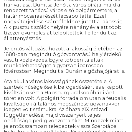
hanyatlása. Dumtsa Jenő , a város bírája, majd a
rendezett tanácsú város első polgármestere, a
határ mocsaras részét lecsapoltatta. Ezzel
nagykiterjedésű szántóföldhöz jutott a lakosság.
A kipusztult szőlők helyére néhány év alatt több
tízezer gyümölcsfát telepítettek. Fellendült az
állattenyésztés.
Jelentős változást hozott a lakosság életében az
1888-ban meginduló gőzvontatású helyiérdekű
vasuti közlekedés. Egyre többen találtak
munkalehetőséget a gyorsan iparosodó
fővárosban. Megindult a Dunán a gőzhajójárat is.
Átalakul a város lakosságának összetétele. A
szerbek hűsége őseik befogadásáért és a kapott
kiváltságokért a Habsburg uralkodóház iránt
töretlen volt. A polgári forradalom után a feudális
kiváltságok általános megszűnése ugyanakkor
idegen volt számukra. Az óhaza XIX. századi
függetlenedése, majd visszanyert teljes
önállósága pedig vonzotta őket. Mindezek miatt
jelentős számban telepedtek vissza Szerbiába.
Helyükre a környező települések német és szlovák