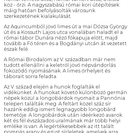
köz - őrzi. A nagyszabású római kori útépítések
máig hatóan befolyásolták városunk
szerkezetének kialakulását.
Az Aquincumból jövő limes út a mai Dózsa György
út és a Kossuth Lajos utca vonalában haladt el a
római tábor Dunára néző főkapuja előtt, majd
tovább a Fő téren és a Bogdányi utcán át vezetett
észak felé.
A Római Birodalom az V. században már nem
tudott ellenállni a keletről jövő népvándorlás
fokozódó nyomásának. A limes őrhelyeit és
táborait sorra feladta.
Az V. század elején a hunok foglalták el
vidékünket. A hunokat követő különböző germán
népek közül a longobárdok nyomait a Pannónia
telepen találták meg. A feltárt közel száz sír
hazánk eddig ismert legnagyobb longobárd
temetője. A longobárdok után ideérkező avarok
két és fél évszázados uralmának már több helyi
emléke is van. A legértékesebbek az itt talált
pompás arany és ezüst sírleletek, amelyek arra