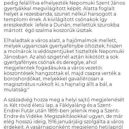
pedig felállítva elhelyezték Nepomuki Szent János
gyertyákkal megvilágított képét. Alatta foglalt
helyet a rezesbanda, szünet nélkül harsogott a
templomi ének. A kivilágított csónakok így
ereszkedtek lefele a Dunán, mellettük szurokba
mártott égő szalma koszorúk úsztak.
Elhaladtak a város alatt, a hajómalmok mellett,
melyek ugyancsak gyertyafénybe öltöztek, hiszen
a molnárok is védőszentjüket tisztelték Nepomuki
Jánosban. Az alsó szigetnél aztán kikötött a sok
gyertyafényes csónak és dereglye, ahol
megjelentek fogadásukra a város vezetői;
köszöntések hangzottak el, majd csapra verték a
boroshordókat, melyekkel gavallérosan a
magisztrátus rukkolt ki, s hajnalig állt a bál, a
mulatság."
A századvég hozza meg a helyi sajtó megjelenését
is. Két rövid életű lap, a Fáklyaláng és a Szent-
Endrei Futár után 1899-ben jelenik meg a Szent-
Endre és Vidéke. Megszakításokkal ugyan, de már
elég hosszú ideig, 1916 januárjáig szolgálta a város
érdekeit. A vasárnaponként megjelenő hetilapról