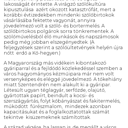
lakosságát érintette. A virágzó szőlőkultúra
kipusztulása azért okozott katasztrófát, mert a
korábbi évtizedekben mindenki szőlőbirtokok
vásárlásába fektette vagyonát, annyira
jövedelmező volt a szőlő- és bortermelés. A
szőlőbirtokos polgárok sorra tönkrementek. A
szölőművelésből élő munkások és napszámosok
pedig még jobban elszegényedtek. (A
feljegyzések szerint a szőlőültetvények helyén újra
nőtt erdő a Kő-hegyen.)
A Magyarország más vidékein kibontakozó
gyáriparral és a fejldődő közlekedéssel szemben a
város hagyományos kézműipara már nem volt
versenyképes és eléggé jövedelmező. A tőkehiány
miatt Szentendrén nem alakult ki a gyáripar.
Létesült ugyan téglagyár, serfőzde, olajütő,
gyártottak papírt, beindult a kocsi- és
szerszágyártás, folyt kőbányászat és fakitermelés,
működött fűrészmalom, mindezek azonban
kapacitásukat és a foglalkoztatottak számát
tekintve kisüzemeknek számítottak.
A század végére, ha lassan is, de megállt a város