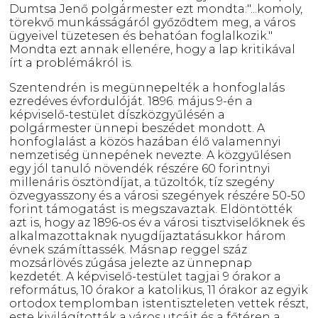
Dumtsa Jenő polgármester ezt mondta:"...komoly,
törekvő munkásságáról győződtem meg, a város
ügyeivel tüzetesen és behatóan foglalkozik."
Mondta ezt annak ellenére, hogy a lap kritikával
írt a problémákról is.
Szentendrén is megünnepelték a honfoglalás
ezredéves évfordulóját. 1896. május 9-én a
képviselő-testület díszközgyűlésén a
polgármester ünnepi beszédet mondott. A
honfoglalást a közös hazában élő valamennyi
nemzetiség ünnepének nevezte. A közgyűlésen
egy jól tanuló növendék részére 60 forintnyi
millenáris ösztöndíjat, a tűzoltók, tíz szegény
özvegyasszony és a városi szegények részére 50-50
forint támogatást is megszavaztak. Eldöntötték
azt is, hogy az 1896-os év a városi tisztviselőknek és
alkalmazottaknak nyugdíjaztatásukkor három
évnek számíttassék. Másnap reggel száz
mozsárlövés zúgása jelezte az ünnepnap
kezdetét. A képviselő-testület tagjai 9 órakor a
református, 10 órakor a katolikus, 11 órakor az egyik
ortodox templomban istentiszteleten vettek részt,
este kivilágították a város utcáit és a főtéren a