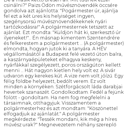
csinálni?" Paizs Ödön művésznövendék öccsére
gondolva azt ajánlotta: "Pogármester úr, ajánlja
fel ezt a két üres kis helyiséget ingyen,
szegénysorsú művésznövendékeknek nyári
tartózkodásra!" A polgármesternek tetszett az
ajánlat. Ezt mondta: "Küldjön hát ki, szerkesztő úr
ilyeneket!"... Én másnap kimentem Szentendrére
és felkerestem a polgármestert ... (A polgármester)
elmondta, hogyan jutok ki a tanyára. A HÉV
végállomásától a Budapest felé vezető úton balra,
a kaszárnyaépületeket elhagyva keskeny,
nyárfákkal szegélyezett, poros országúton kellett
menni ... Hát nagyon kietlen hely volt ez. A sivár
udvaron egy kerekes kút. A vize nem volt jóízű. Egy
félig földbe helyezett, bedőlt verem. Ez volt
minden a környéken. Szétforgácsolt láda darabjai
hevertek szanaszét. Gondolkodtam. Fedél a fejünk
fölött - gondoltam. Ha nem fog megfelelni a
társaimnak, otthagyjuk. Visszamentem a
polgármesterhez és azt mondtam: "Köszönettel
elfogadjuk az ajánlatát." A polgármester
megkérdezte: "Tessék mondani, kik még a híres
művész urak?" Megnevezetem néhány szereplő