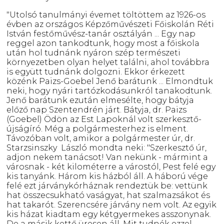
"Utolsó tanulmányi évemet töltöttem az 1926-os
évben az országos Képzőművészeti Főiskolán Réti
István festőművész-tanár osztályán ... Egy nap
reggel azon tankodtunk, hogy most a főiskola
után hol tudnánk nyáron szép természeti
környezetben olyan helyet találni, ahol továbbra
is együtt tudnánk dolgozni. Ekkor érkezett
közénk Paizs-Goebel Jenő barátunk ... Elmondtuk
neki, hogy nyári tartózkodásunkról tanakodtunk.
Jenő barátunk ezután elmesélte, hogy bátyja
előző nap Szentendrén járt. Bátyja, dr. Paizs
(Goebel) Ödön az Est Lapoknál volt szerkesztő-
újságíró. Még a polgármesterhez is elment.
Távozóban volt, amikor a polgármester úr, dr.
Starzsinszky László mondta neki: "Szerkesztő úr,
adjon nekem tanácsot! Van nekünk - mármint a
városnak - két kilométerre a várostól, Pest felé egy
kis tanyánk. Három kis házból áll. A háború vége
felé ezt járványkórháznak rendeztük be: vettünk
hat összecsukható vaságyat, hat szalmazsákot és
hat takarót. Szerencsére járvány nem volt. Az egyik
kis házat kiadtam egy kétgyermekes asszonynak.
De a másik kettő üresen áll. Mit tudnék ezzel