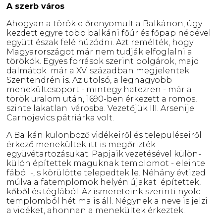
A szerb város
Ahogyan a török előrenyomult a Balkánon, úgy
kezdett egyre több balkáni főúr és főpap népével
együtt észak felé húzódni. Azt remélték, hogy
Magyarországot már nem tudják elfoglalni a
törökök. Egyes források szerint bolgárok, majd
dalmátok már a XV. században megjelentek
Szentendrén is. Az utolsó, a legnagyobb
menekültcsoport - mintegy hatezren - már a
török uralom után, 1690-ben érkezett a romos,
szinte lakatlan városba. Vezetőjük III. Arsenije
Carnojevics pátriárka volt.
A Balkán különböző vidékeiről és településeiről
érkező menekültek itt is megőrizték
együvétartozásukat. Papjaik vezetésével külön-
külön építettek maguknak templomot - eleinte
fából -, s körülötte telepedtek le. Néhány évtized
múlva a fatemplomok helyén újakat építettek,
kőből és téglából. Az ismereteink szerinti nyolc
templomból hét ma is áll. Négynek a neve is jelzi
a vidéket, ahonnan a menekültek érkeztek.