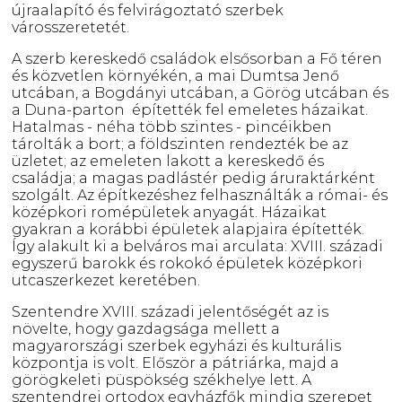
újraalapító és felvirágoztató szerbek
városszeretetét.
A szerb kereskedő családok elsősorban a Fő téren
és közvetlen környékén, a mai Dumtsa Jenő
utcában, a Bogdányi utcában, a Görög utcában és
a Duna-parton építették fel emeletes házaikat.
Hatalmas - néha több szintes - pincéikben
tárolták a bort; a földszinten rendezték be az
üzletet; az emeleten lakott a kereskedő és
családja; a magas padlástér pedig áruraktárként
szolgált. Az építkezéshez felhasználták a római- és
középkori romépületek anyagát. Házaikat
gyakran a korábbi épületek alapjaira építették.
Így alakult ki a belváros mai arculata: XVIII. századi
egyszerű barokk és rokokó épületek középkori
utcaszerkezet keretében.
Szentendre XVIII. századi jelentőségét az is
növelte, hogy gazdagsága mellett a
magyarországi szerbek egyházi és kulturális
központja is volt. Először a pátriárka, majd a
görögkeleti püspökség székhelye lett. A
szentendrei ortodox egyházfők mindig szerepet