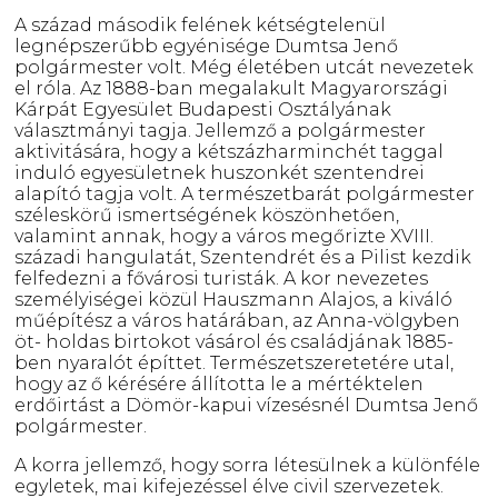
A század második felének kétségtelenül
legnépszerűbb egyénisége Dumtsa Jenő
polgármester volt. Még életében utcát nevezetek
el róla. Az 1888-ban megalakult Magyarországi
Kárpát Egyesület Budapesti Osztályának
választmányi tagja. Jellemző a polgármester
aktivitására, hogy a kétszázharminchét taggal
induló egyesületnek huszonkét szentendrei
alapító tagja volt. A természetbarát polgármester
széleskörű ismertségének köszönhetően,
valamint annak, hogy a város megőrizte XVIII.
századi hangulatát, Szentendrét és a Pilist kezdik
felfedezni a fővárosi turisták. A kor nevezetes
személyiségei közül Hauszmann Alajos, a kiváló
műépítész a város határában, az Anna-völgyben
öt- holdas birtokot vásárol és családjának 1885-
ben nyaralót építtet. Természetszeretetére utal,
hogy az ő kérésére állította le a mértéktelen
erdőirtást a Dömör-kapui vízesésnél Dumtsa Jenő
polgármester.
A korra jellemző, hogy sorra létesülnek a különféle
egyletek, mai kifejezéssel élve civil szervezetek.