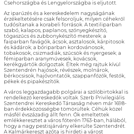
Csehországba és Lengyelországba is eljutott.
Az iparűzés és a kereskedelem nagyságának
érzékeltetésére csak felsoroljuk, milyen céhekről
tudósítanak a korabeli források. A textiliparban
szabó, kalapos, paplanos, szőnyegkészítő,
tógaszűcs és zubbonykészítő mesterek; a
faiparban favágók, ácsok, asztalosok, kárpitosok
és kádárok; a bőriparban kordovánosok,
tobakosok, csizmadiák, szűcsök és nyergesek; a
fémiparban aranyművesek, kovácsok,
kerékgyártók dolgoztak. Éltek még rajtuk kívül
Szentendrén hajósok, révészek, molnárok,
bérkocsisok, hajóvontatók, szappanfőzők, festők,
pékek és pipakészítők.
A város leggazdagabb polgárai a szőlőbirtokkal is
rendelkező kereskedők voltak. Szerb Privilegiális
Szentendrei Kereskedő Társaság néven már 1698-
ban érdekközösségbe tömörültek. Céhük közel
másfél évszázadig állt fenn. Ők emeltettek
emlékkeresztet a város főterén 1763-ban, hálából,
hogy a nagy pestisjárvány elkerülte Szentendrét.
A Kalmárkereszt azóta is hirdeti a várost