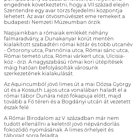
engednek következtetni, hogy a VII.század elején
Szentendre egy avar törzs fejedelmi központja
lehetett. Az avar ötvösművészet eme remekeit a
budapesti Nemzeti Múzeumban őrzik.
Napjainkban a rómaiak emlékét néhány
falmaradvány, a Dunakanyar körút mentén
kialakított szabadtéri római kőtár és több utcanév
- Őrtorony utca, Pannónia utca, Római sánc utca,
Római temető utca, Római várkert utca, Ulcisia-
köz - őrzi. A nagyszabású római kori útépítések
máig hatóan befolyásolták városunk
szerkezetének kialakulását.
Az Aquincumból jövő limes út a mai Dózsa György
út és a Kossuth Lajos utca vonalában haladt el a
római tábor Dunára néző főkapuja előtt, majd
tovább a Fő téren és a Bogdányi utcán át vezetett
észak felé.
A Római Birodalom az V. században már nem
tudott ellenállni a keletről jövő népvándorlás
fokozódó nyomásának. A limes őrhelyeit és
táborait sorra feladta.