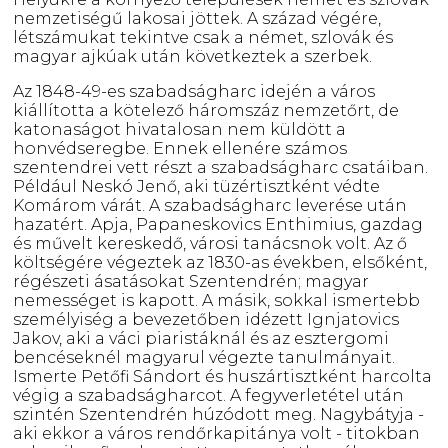
nemzetiségű lakosai jöttek. A század végére,
létszámukat tekintve csak a német, szlovák és
magyar ajkúak után következtek a szerbek.
Az 1848-49-es szabadságharc idején a város
kiállította a kötelező háromszáz nemzetőrt, de
katonaságot hivatalosan nem küldött a
honvédseregbe. Ennek ellenére számos
szentendrei vett részt a szabadságharc csatáiban.
Például Neskó Jenő, aki tüzértisztként védte
Komárom várát. A szabadságharc leverése után
hazatért. Apja, Papaneskovics Enthimius, gazdag
és művelt kereskedő, városi tanácsnok volt. Az ő
költségére végeztek az 1830-as években, elsőként,
régészeti ásatásokat Szentendrén; magyar
nemességet is kapott. A másik, sokkal ismertebb
személyiség a bevezetőben idézett Ignjatovics
Jakov, aki a váci piaristáknál és az esztergomi
bencéseknél magyarul végezte tanulmányait.
Ismerte Petőfi Sándort és huszártisztként harcolta
végig a szabadságharcot. A fegyverletétel után
szintén Szentendrén húzódott meg. Nagybátyja -
aki ekkor a város rendőrkapitánya volt - titokban