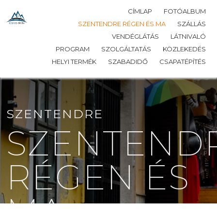
CÍMLAP
FOTÓALBUM
SZENTENDRE RÉGEN ÉS MA
SZÁLLÁS
VENDÉGLÁTÁS
LÁTNIVALÓ
PROGRAM
SZOLGÁLTATÁS
KÖZLEKEDÉS
HELYI TERMÉK
SZABADIDŐ
CSAPATÉPÍTÉS
SZENTENDRE
SZENTEND
RÉGEN ÉS
MA