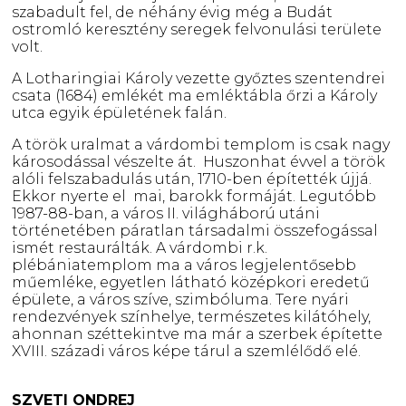
szabadult fel, de néhány évig még a Budát
ostromló keresztény seregek felvonulási területe
volt.
A Lotharingiai Károly vezette győztes szentendrei
csata (1684) emlékét ma emléktábla őrzi a Károly
utca egyik épületének falán.
A török uralmat a várdombi templom is csak nagy
károsodással vészelte át. Huszonhat évvel a török
alóli felszabadulás után, 1710-ben építették újjá.
Ekkor nyerte el mai, barokk formáját. Legutóbb
1987-88-ban, a város II. világháború utáni
történetében páratlan társadalmi összefogással
ismét restaurálták. A várdombi r.k.
plébániatemplom ma a város legjelentősebb
műemléke, egyetlen látható középkori eredetű
épülete, a város szíve, szimbóluma. Tere nyári
rendezvények színhelye, természetes kilátóhely,
ahonnan széttekintve ma már a szerbek építette
XVIII. századi város képe tárul a szemlélődő elé.
SZVETI ONDREJ