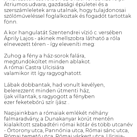
Átriumos udvara, gazdasági épületei és a
szerszámleletek arra utalnak, hogy tulajdonosai
szőlőműveléssel foglalkoztak és fogadót tartottak
fönn.
A kor hangulatát Szentendrei vízió c. versében
Áprily Lajos - akinek mellszobra látható a róla
elnevezett téren - így eleveníti meg:
Zuhog a fény a ház-sorok falára,
megtündököltet minden ablakot.
A római Castra Ulcisiára
valamikor itt így ragyoghatott.
Lábak dobbantak, had vonult kevélyen,
belerezzent minden útmenti ház,
íjak villantak, s ragyogott a fényben
ezer feketebőrű szír íjász ..
Napjainkban a rómaiak emlékét néhány
falmaradvány, a Dunakanyar körút mentén
kialakított szabadtéri római kőtár és több utcanév
- Őrtorony utca, Pannónia utca, Római sánc utca,
Római temető utca, Római várkert utca, Ulcisia-