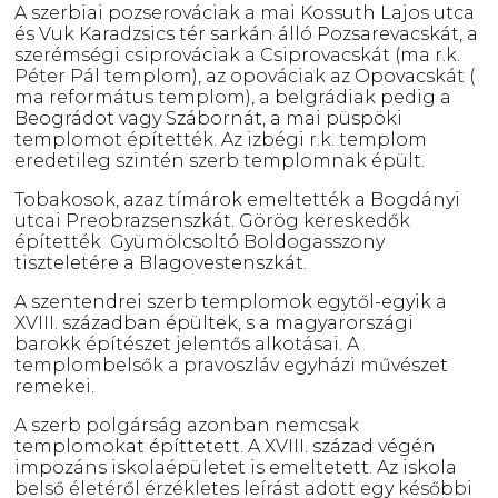
A szerbiai pozserováciak a mai Kossuth Lajos utca
és Vuk Karadzsics tér sarkán álló Pozsarevacskát, a
szerémségi csiprováciak a Csiprovacskát (ma r.k.
Péter Pál templom), az opováciak az Opovacskát (
ma református templom), a belgrádiak pedig a
Beográdot vagy Szábornát, a mai püspöki
templomot építették. Az izbégi r.k. templom
eredetileg szintén szerb templomnak épült.
Tobakosok, azaz tímárok emeltették a Bogdányi
utcai Preobrazsenszkát. Görög kereskedők
építették Gyümölcsoltó Boldogasszony
tiszteletére a Blagovestenszkát.
A szentendrei szerb templomok egytől-egyik a
XVIII. században épültek, s a magyarországi
barokk építészet jelentős alkotásai. A
templombelsők a pravoszláv egyházi művészet
remekei.
A szerb polgárság azonban nemcsak
templomokat építtetett. A XVIII. század végén
impozáns iskolaépületet is emeltetett. Az iskola
belső életéről érzékletes leírást adott egy későbbi