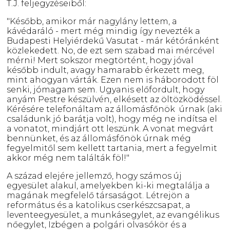
T.J. feljegyzéseiből:
"Később, amikor már nagylány lettem, a
kávédaráló - mert még mindig így nevezték a
Budapesti Helyiérdekű Vasutat - már kétóránként
közlekedett. No, de ezt sem szabad mai mércével
mérni! Mert sokszor megtörtént, hogy jóval
később indult, avagy hamarabb érkezett meg,
mint ahogyan várták. Ezen nem is háborodott föl
senki, jómagam sem. Ugyanis előfordult, hogy
anyám Pestre készülvén, elkésett az öltözködéssel.
Kérésére telefonáltam az állomásfőnök úrnak (aki
családunk jó barátja volt), hogy még ne indítsa el
a vonatot, mindjárt ott leszünk. A vonat megvárt
bennünket, és az állomásfőnök úrnak még
fegyelmitől sem kellett tartania, mert a fegyelmit
akkor még nem találták föl!"
A század elejére jellemző, hogy számos új
egyesület alakul, amelyekben ki-ki megtalálja a
magának megfelelő társaságot. Létrejön a
református és a katolikus cserkészcsapat, a
leventeegyesület, a munkásegylet, az evangélikus
nőegylet, Izbégen a polgári olvasókör és a