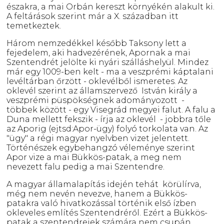
északra, a mai Orbán kereszt környékén alakult ki.
A feltárások szerint már a X. században itt
temetkeztek.
Három nemzedékkel később Taksony lett a
fejedelem, aki hadvezérének, Apornak a mai
Szentendrét jelölte ki nyári szálláshelyül. Mindez
már egy 1009-ben kelt - ma a veszprémi káptalani
levéltárban őrzött - oklevélből ismeretes. Az
oklevél szerint az államszervező István király a
veszprémi püspökségnek adományozott -
többek között - egy Visegrád megyei falut. A falu a
Duna mellett fekszik - írja az oklevél - jobbra tőle
az Aporig (ejtsd:Apor-ügy) folyó torkolata van. Az
"ügy" a régi magyar nyelvben vizet jelentett.
Történészek egybehangzó véleménye szerint
Apor vize a mai Bükkös-patak, a meg nem
nevezett falu pedig a mai Szentendre.
A magyar államalapítás idején tehát körülírva,
még nem nevén nevezve, hanem a Bükkös-
patakra való hivatkozással történik első ízben
okleveles említés Szentendréről. Ezért a Bükkös-
patak a szentendreiek számára nem csupán