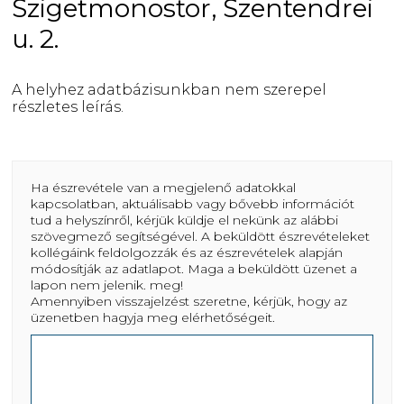
Szigetmonostor, Szentendrei
u. 2.
A helyhez adatbázisunkban nem szerepel
részletes leírás.
Ha észrevétele van a megjelenő adatokkal
kapcsolatban, aktuálisabb vagy bővebb információt
tud a helyszínről, kérjük küldje el nekünk az alábbi
szövegmező segítségével. A beküldött észrevételeket
kollégáink feldolgozzák és az észrevételek alapján
módosítják az adatlapot. Maga a beküldött üzenet a
lapon nem jelenik. meg!
Amennyiben visszajelzést szeretne, kérjük, hogy az
üzenetben hagyja meg elérhetőségeit.