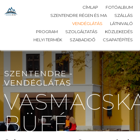
CÍMLAP
FOTÓALBUM
SZENTENDRE RÉGEN ÉS MA
SZÁLLÁS
VENDÉGLÁTÁS
LÁTNIVALÓ
PROGRAM
SZOLGÁLTATÁS
KÖZLEKEDÉS
HELYI TERMÉK
SZABADIDŐ
CSAPATÉPÍTÉS
SZENTENDRE -
VENDÉGLÁTÁS
VASMACSK
BÜFÉ