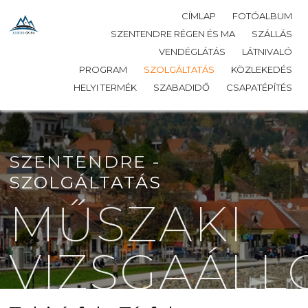
CÍMLAP
FOTÓALBUM
SZENTENDRE RÉGEN ÉS MA
SZÁLLÁS
VENDÉGLÁTÁS
LÁTNIVALÓ
PROGRAM
SZOLGÁLTATÁS
KÖZLEKEDÉS
HELYI TERMÉK
SZABADIDŐ
CSAPATÉPÍTÉS
SZENTENDRE -
SZOLGÁLTATÁS
MŰSZAKI
VIZSGAÁL