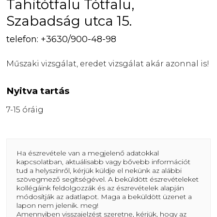
Tahitótfalu Tótfalu,
Szabadság utca 15.
telefon: +3630/900-48-98
Műszaki vizsgálat, eredet vizsgálat akár azonnal is!
Nyitva tartás
7-15 óráig
Ha észrevétele van a megjelenő adatokkal
kapcsolatban, aktuálisabb vagy bővebb információt
tud a helyszínről, kérjük küldje el nekünk az alábbi
szövegmező segítségével. A beküldött észrevételeket
kollégáink feldolgozzák és az észrevételek alapján
módosítják az adatlapot. Maga a beküldött üzenet a
lapon nem jelenik. meg!
Amennyiben visszajelzést szeretne, kérjük, hogy az