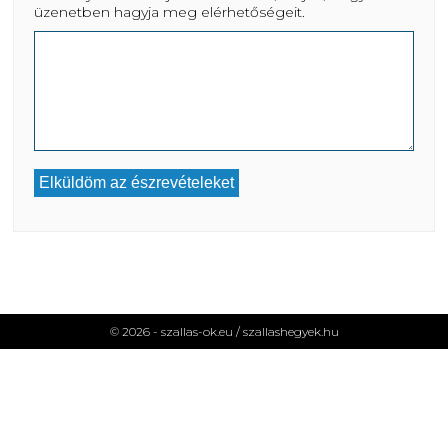
üzenetben hagyja meg elérhetőségeit.
© 2026 - szallas-ok.eu /
szallashegyek.hu