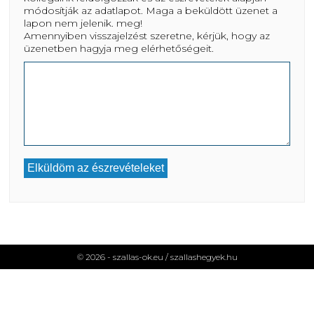
módosítják az adatlapot. Maga a beküldött üzenet a
lapon nem jelenik. meg!
Amennyiben visszajelzést szeretne, kérjük, hogy az
üzenetben hagyja meg elérhetőségeit.
© 2026 - szallas-ok.eu /
szallashegyek.hu