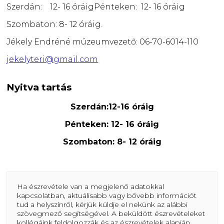
Szerdán: 12- 16 óráig
Pénteken: 12- 16 óráig
Szombaton: 8- 12 óráig.
Jékely Endréné múzeumvezető: 06-70-6014-110
jekelyteri@gmail.com
Nyitva tartás
Szerdán:12-16 óráig
Pénteken: 12- 16 óráig
Szombaton: 8- 12 óráig
Ha észrevétele van a megjelenő adatokkal
kapcsolatban, aktuálisabb vagy bővebb információt
tud a helyszínről, kérjük küldje el nekünk az alábbi
szövegmező segítségével. A beküldött észrevételeket
kollégáink feldolgozzák és az észrevételek alapján