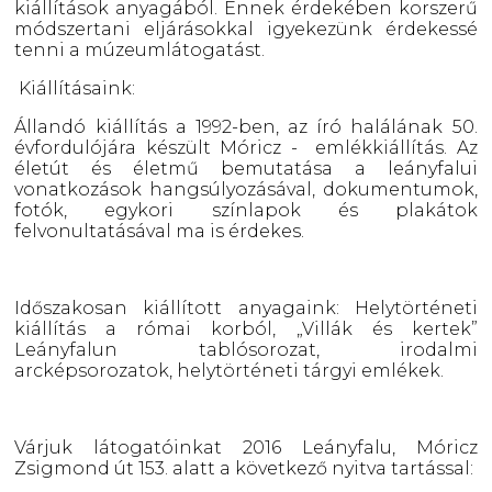
kiállítások anyagából. Ennek érdekében korszerű
módszertani eljárásokkal igyekezünk érdekessé
tenni a múzeumlátogatást.
Kiállításaink:
Állandó kiállítás a 1992-ben, az író halálának 50.
évfordulójára készült Móricz - emlékkiállítás. Az
életút és életmű bemutatása a leányfalui
vonatkozások hangsúlyozásával, dokumentumok,
fotók, egykori színlapok és plakátok
felvonultatásával ma is érdekes.
Időszakosan kiállított anyagaink: Helytörténeti
kiállítás a római korból, „Villák és kertek”
Leányfalun tablósorozat, irodalmi
arcképsorozatok, helytörténeti tárgyi emlékek.
Várjuk látogatóinkat 2016 Leányfalu, Móricz
Zsigmond út 153. alatt a következő nyitva tartással: