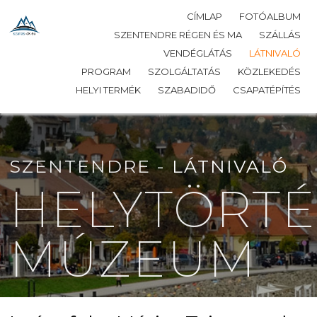
CÍMLAP
FOTÓALBUM
SZENTENDRE RÉGEN ÉS MA
SZÁLLÁS
VENDÉGLÁTÁS
LÁTNIVALÓ
PROGRAM
SZOLGÁLTATÁS
KÖZLEKEDÉS
HELYI TERMÉK
SZABADIDŐ
CSAPATÉPÍTÉS
SZENTENDRE -
LÁTNIVALÓ
HELYTÖRTÉ
MÚZEUM