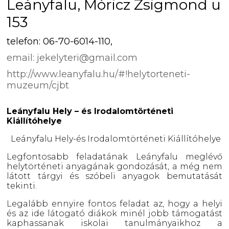
Leányfalu, Móricz Zsigmond u
153
telefon: 06-70-6014-110,
email: jekelyteri@gmail.com
http://www.leanyfalu.hu/#!helytorteneti-
muzeum/cjbt
Leányfalu Hely – és Irodalomtörténeti
Kiállítóhelye
Leányfalu Hely-és Irodalomtörténeti Kiállítóhelye
Legfontosabb feladatának Leányfalu meglévő
helytörténeti anyagának gondozását, a még nem
látott tárgyi és szóbeli anyagok bemutatását
tekinti.
Legalább ennyire fontos feladat az, hogy a helyi
és az ide látogató diákok minél jobb támogatást
kaphassanak iskolai tanulmányaikhoz a