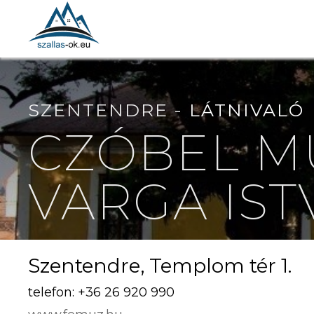
SZENTENDRE -
LÁTNIVALÓ
CZÓBEL M
VARGA IST
Szentendre, Templom tér 1.
telefon: +36 26 920 990