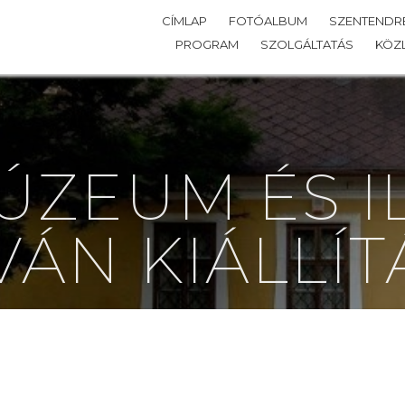
CÍMLAP
FOTÓALBUM
SZENTENDRE
PROGRAM
SZOLGÁLTATÁS
KÖZ
ÚZEUM ÉS I
VÁN KIÁLLÍT