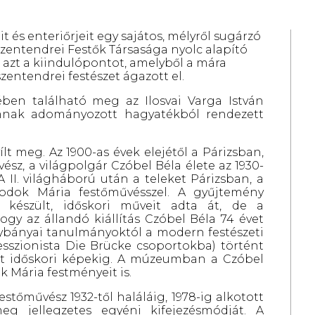
it és enteriőrjeit egy sajátos, mélyről sugárzó
zentendrei Festők Társasága nyolc alapító
 azt a kiindulópontot, amelyből a mára
entendrei festészet ágazott el.
ben található meg az Ilosvai Varga István
mnak adományozott hagyatékból rendezett
 meg. Az 1900-as évek elejétől a Párizsban,
sz, a világpolgár Czóbel Béla élete az 1930-
 II. világháború után a teleket Párizsban, a
Modok Mária festőművésszel. A gyűjtemény
 készült, időskori műveit adta át, de a
gy az állandó kiállítás Czóbel Béla 74 évet
agybányai tanulmányoktól a modern festészeti
esszionista Die Brücke csoportokba) történt
tt időskori képekig. A múzeumban a Czóbel
 Mária festményeit is.
stőművész 1932-től haláláig, 1978-ig alkotott
eg jellegzetes egyéni kifejezésmódját. A