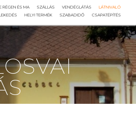
 RÉGEN ÉS MA
SZÁLLÁS
VENDÉGLÁTÁS
LÁTNIVALÓ
LEKEDÉS
HELYI TERMÉK
SZABADIDŐ
CSAPATÉPÍTÉS
LOSVAI
ÁS