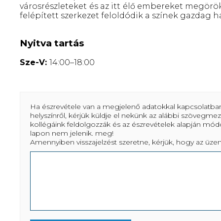
városrészleteket és az itt élő embereket megörök
felépített szerkezet feloldódik a színek gazdag
Nyitva tartás
Sze-V:
14:00–18:00
Ha észrevétele van a megjelenő adatokkal kapcsolatban
helyszínről, kérjük küldje el nekünk az alábbi szövegme
kollégáink feldolgozzák és az észrevételek alapján mód
lapon nem jelenik. meg!
Amennyiben visszajelzést szeretne, kérjük, hogy az üz