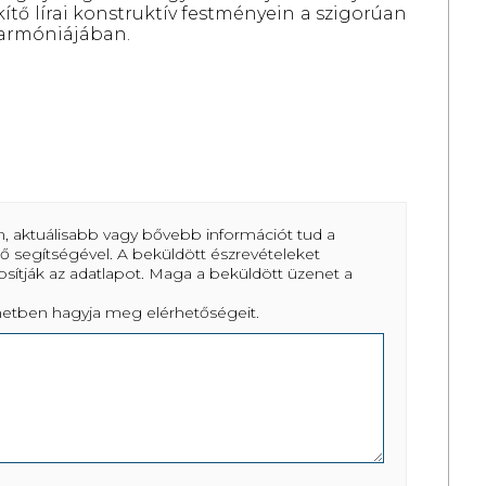
ítő lírai konstruktív festményein a szigorúan
 harmóniájában.
, aktuálisabb vagy bővebb információt tud a
ző segítségével. A beküldött észrevételeket
osítják az adatlapot. Maga a beküldött üzenet a
enetben hagyja meg elérhetőségeit.